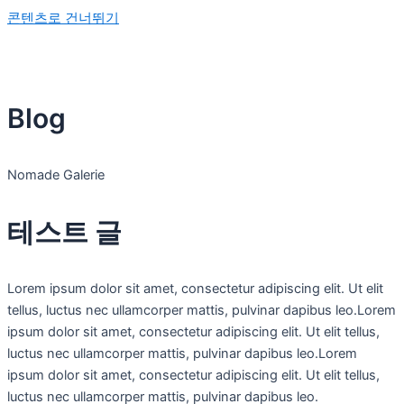
콘텐츠로 건너뛰기
소개
연혁
Blog
운영자
소개
Nomade Galerie
프로그램
입주신청
테스트 글
공지사항
Lorem ipsum dolor sit amet, consectetur adipiscing elit. Ut elit
FAQ
tellus, luctus nec ullamcorper mattis, pulvinar dapibus leo.Lorem
1:1문의
ipsum dolor sit amet, consectetur adipiscing elit. Ut elit tellus,
luctus nec ullamcorper mattis, pulvinar dapibus leo.Lorem
ipsum dolor sit amet, consectetur adipiscing elit. Ut elit tellus,
luctus nec ullamcorper mattis, pulvinar dapibus leo.