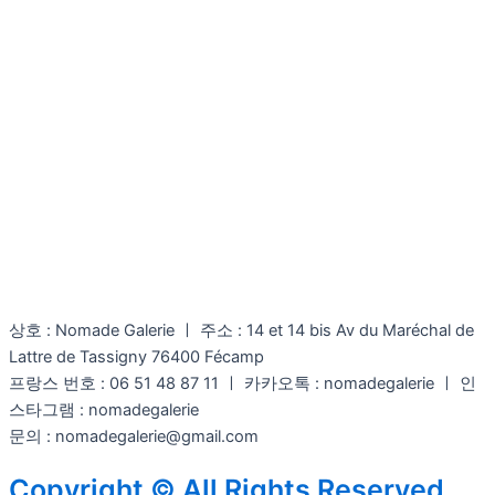
상호 : Nomade Galerie ㅣ 주소 : 14 et 14 bis Av du Maréchal de
Lattre de Tassigny 76400 Fécamp
프랑스 번호 : 06 51 48 87 11 ㅣ 카카오톡 : nomadegalerie ㅣ 인
스타그램 : nomadegalerie
문의 : nomadegalerie@gmail.com
Copyright © All Rights Reserved.